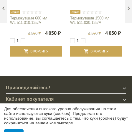

AКЦИЯ
AКЦИЯ
Термокувшин 600 мл
Термокувшин 1500 мл
WL‑511.010.135/A
WL‑511.030.135/A
4 050
₽
4 050
₽
4 500
₽
4 500
₽
−
+
−
+
В КОРЗИНУ
В КОРЗИНУ
Присоединяйтесь!
Кабинет покупателя
Для обеспечения высокого уровня обслуживания на этом
Магазин
сайте используются куки (cookies). Продолжая его
использование, вы соглашаетесь с тем, что куки (cookies) будут
Контакты
сохраняться на вашем компьютере.