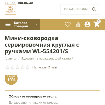
+7(978)
198-86-30

0
Каталог




товаров
Мини-сковородка
сервировочная круглая с
ручками WL‑554201/S
Главная
/
Изделия из нержавеющей стали
/
СКИДКА
10%
Написать Отзыв
Обновите сервировку стола
До завершения акции осталось: