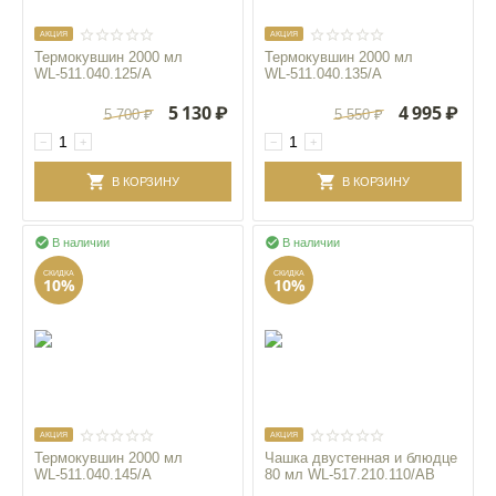
AКЦИЯ
AКЦИЯ
Термокувшин 2000 мл
Термокувшин 2000 мл
WL‑511.040.125/A
WL‑511.040.135/A
5 130
₽
4 995
₽
5 700
₽
5 550
₽
−
+
−
+
В КОРЗИНУ
В КОРЗИНУ


В наличии
В наличии
СКИДКА
СКИДКА
10%
10%
AКЦИЯ
AКЦИЯ
Термокувшин 2000 мл
Чашка двустенная и блюдце
WL‑511.040.145/A
80 мл WL‑517.210.110/AB