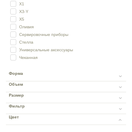
X1
Половники
X3-Y
Стаканы
X5
Стейнеры
Оливия
Термокувшины
Сервировочные приборы
Френч-прессы
Стелла
Чайники заварочные
Универсальные аксессуары
Чайники капельные
Чеканная
Чашки
Шейкеры
Форма
Щипцы
Объем
Размер
Фильтр
Цвет