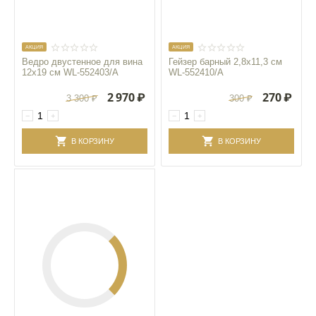
AКЦИЯ
AКЦИЯ
Ведро двустенное для вина
Гейзер барный 2,8x11,3 см
12x19 см WL‑552403/A
WL‑552410/A
2 970
₽
270
₽
3 300
₽
300
₽
−
+
−
+
В КОРЗИНУ
В КОРЗИНУ