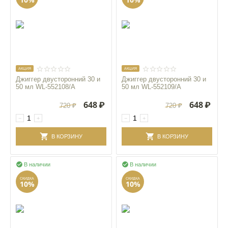
AКЦИЯ
AКЦИЯ
Джиггер двусторонний 30 и
Джиггер двусторонний 30 и
50 мл WL‑552108/A
50 мл WL‑552109/A
648
₽
648
₽
720
₽
720
₽
−
+
−
+
В КОРЗИНУ
В КОРЗИНУ


В наличии
В наличии
СКИДКА
СКИДКА
10%
10%