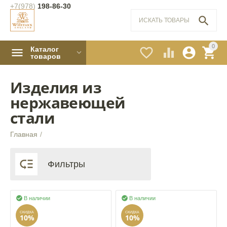
+7(978)
198-86-30

0
Каталог




товаров
Изделия из
нержавеющей
стали
Главная
/

Фильтры


В наличии
В наличии
СКИДКА
СКИДКА
10%
10%