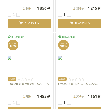
1 350
₽
1 215
₽
1 500
₽
1 350
₽
−
+
−
+
В КОРЗИНУ
В КОРЗИНУ


В наличии
В наличии
СКИДКА
СКИДКА
10%
10%
AКЦИЯ
AКЦИЯ
Стакан 450 мл WL‑552221/A
Стакан 600 мл WL‑552227/A
1 485
₽
1 161
₽
1 650
₽
1 290
₽
−
+
−
+