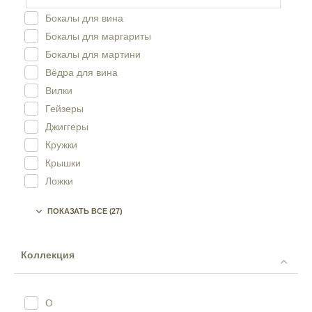
Бокалы для вина
Бокалы для маргариты
Бокалы для мартини
Вёдра для вина
Вилки
Гейзеры
Джиггеры
Кружки
Крышки
Ложки
Лопатки для торта

ПОКАЗАТЬ ВСЕ
(27)
Мармиты
Мини-кастрюли
Мини-сковородки
Коллекция
Миски
Подсвечники
O
Подставки для мармита