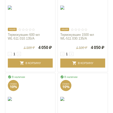
AКЦИЯ
AКЦИЯ
Термокувшин 600 мл
Термокувшин 1500 мл
WL‑511.010.135/A
WL‑511.030.135/A
4 050
₽
4 050
₽
4 500
₽
4 500
₽
−
+
−
+
В КОРЗИНУ
В КОРЗИНУ


В наличии
В наличии
СКИДКА
СКИДКА
10%
10%