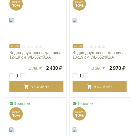
СКИДКА
СКИДКА
10%
10%
AКЦИЯ
AКЦИЯ
Ведро двустенное для вина
Ведро двустенное для вина
12x19 см WL‑552401/A
13x19 см WL‑552402/A
2 430
₽
2 970
₽
2 700
₽
3 300
₽
−
+
−
+
В КОРЗИНУ
В КОРЗИНУ


В наличии
В наличии
СКИДКА
СКИДКА
10%
10%