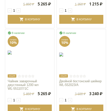
5 265
₽
1 215
₽
5 850
₽
1 350
₽
−
+
−
+
В КОРЗИНУ
В КОРЗИНУ


В наличии
В наличии
СКИДКА
СКИДКА
10%
10%
AКЦИЯ
AКЦИЯ
Чайник заварочный
Двойной бостонский шейкер
двустенный 1200 мл
WL‑552023/A
WL‑551107/1C
5 265
₽
3 240
₽
5 850
₽
3 600
₽
−
+
−
+
В КОРЗИНУ
В КОРЗИНУ