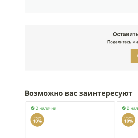
Оставить
Поделитесь мн
Возможно вас заинтересуют
В наличии
В на


СКИДКА
СКИДКА
10%
10%