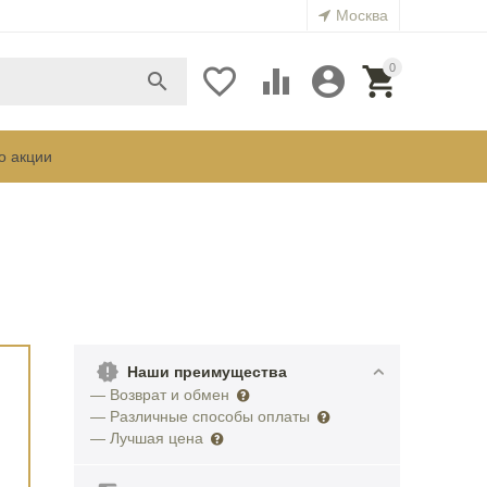
Москва
0





о акции
Наши преимущества
— Возврат и обмен
— Различные способы оплаты
— Лучшая цена