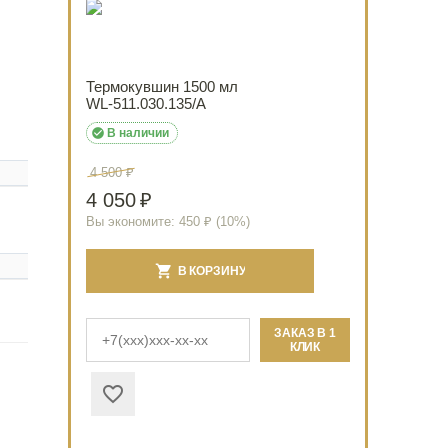
Термокувшин 1500 мл
WL‑511.030.135/A

В наличии
4 500
₽
4 050
₽
Вы экономите:
450
₽ (
10
%)
В КОРЗИНУ
ЗАКАЗ В 1
КЛИК