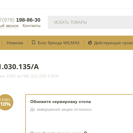
7(978)
198-86-30
ый звонок
Контакты


Новинки
Блог бренда WILMAX
Действующие пром
.030.135/A
ин 1500 мл WL‑511.030.135/A
Обновите сервировку стола
До завершения акции осталось: