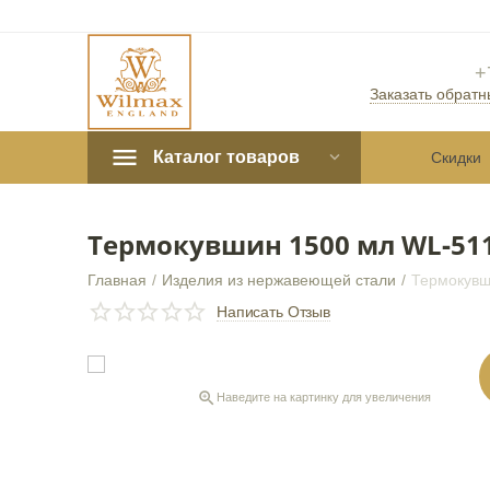
+
Заказать обратн
Каталог товаров
Скидки
Термокувшин 1500 мл WL‑511
Главная
/
Изделия из нержавеющей стали
/
Термокувш
СКИДКА
10%
Написать Отзыв

Наведите на картинку для увеличения