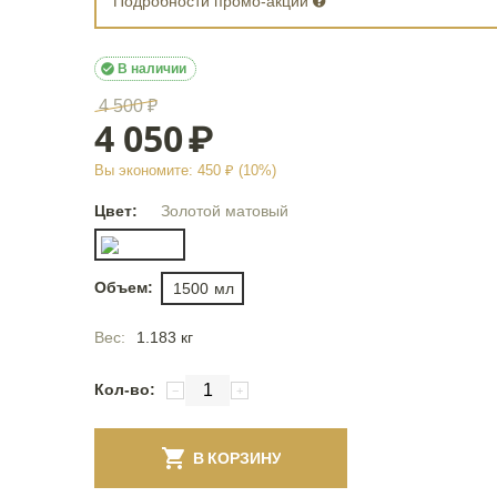
Подробности промо-акции

В наличии
4 500
₽
4 050
₽
Вы экономите:
450
₽ (
10
%)
Цвет:
Золотой матовый
Объем:
1500
мл
Вес:
1.183 кг
Кол-во:
−
+
В КОРЗИНУ