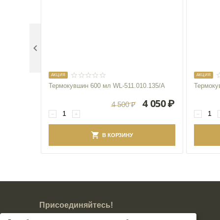

AКЦИЯ
AКЦИЯ
Термокувшин 600 мл WL‑511.010.135/A
Термоку
4 050
₽
4 500
₽
−
+
−
В КОРЗИНУ
Присоединяйтесь!