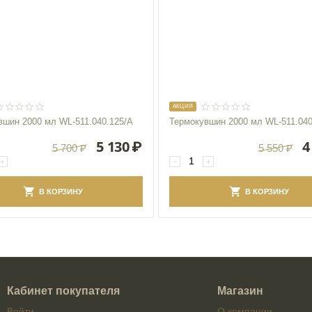
AКЦИЯ
вшин 2000 мл WL‑511.040.125/A
Термокувшин 2000 мл WL‑511.040
5 130
₽
4
5 700
₽
5 550
₽
+
−
+
В КОРЗИНУ
В КОРЗИНУ
Кабинет покупателя
Магазин
Войти
О компании