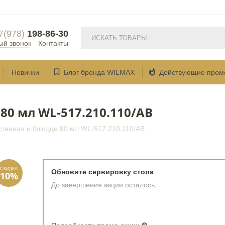
7(978)
198-86-30
ый звонок
Контакты


Новинки
Блог бренда WILMAX
Действующие пром
80 мл WL‑517.210.110/AB
стенная и блюдце 80 мл WL‑517.210.110/AB
Обновите сервировку стола
До завершения акции осталось: