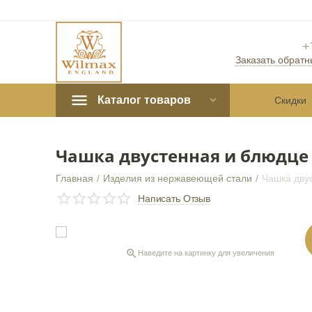
+
Заказать обратн
Каталог товаров
Скидки
Чашка двустенная и блюдце 
Главная
/
Изделия из нержавеющей стали
/
Чашка дву
СКИДКА
10%
Написать Отзыв

Наведите на картинку для увеличения