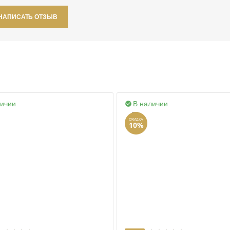
НАПИСАТЬ ОТЗЫВ
личии
В наличии

СКИДКА
10%