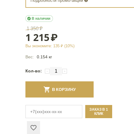
Подробности промо-акции

В наличии
1 350
₽
1 215
₽
Вы экономите:
135
₽ (
10
%)
Вес:
0.154 кг
Кол-во:
−
+
В КОРЗИНУ
ЗАКАЗ В 1
КЛИК