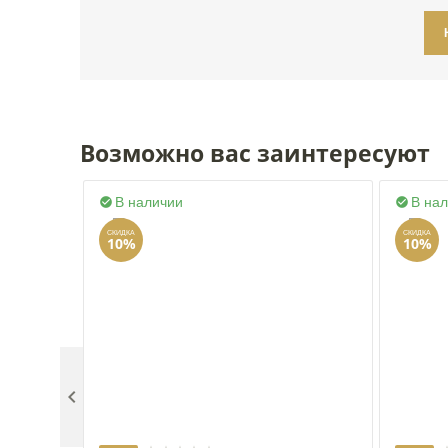
Возможно вас заинтересуют
В наличии
В на


СКИДКА
СКИДКА
10%
10%
