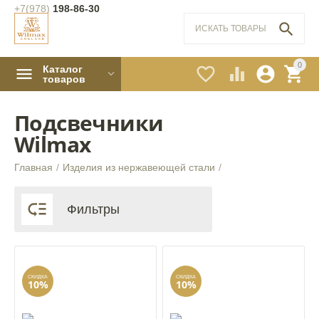
+7(978)
198-86-30

0
Каталог




товаров
Подсвечники
Wilmax
Главная
/
Изделия из нержавеющей стали
/

Фильтры
СКИДКА
СКИДКА
10%
10%