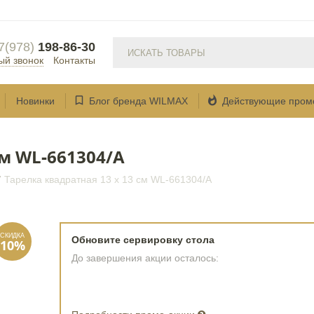
7(978)
198-86-30
ый звонок
Контакты


Новинки
Блог бренда WILMAX
Действующие пром
см WL‑661304/A
/
Тарелка квадратная 13 x 13 см WL‑661304/A
Обновите сервировку стола
До завершения акции осталось: