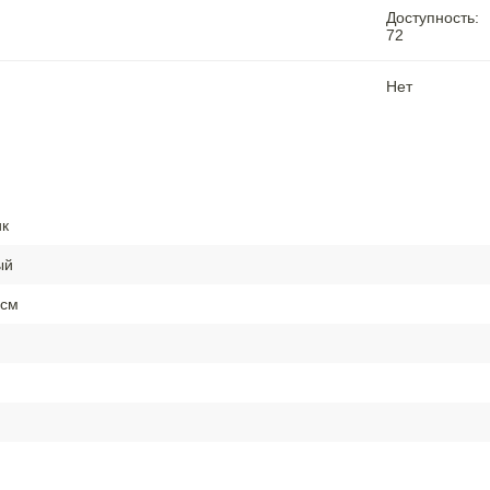
Доступность:
72
Нет
ик
ый
см