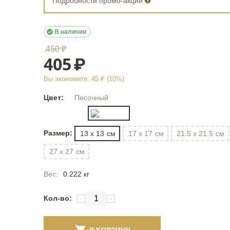
Подробности промо-акции

В наличии
450
₽
405
₽
Вы экономите:
45
₽ (
10
%)
Цвет:
Песочный
Размер:
13 x 13
см
17 x 17
см
21.5 x 21.5
см
27 x 27
см
Вес:
0.222 кг
Кол-во:
−
+