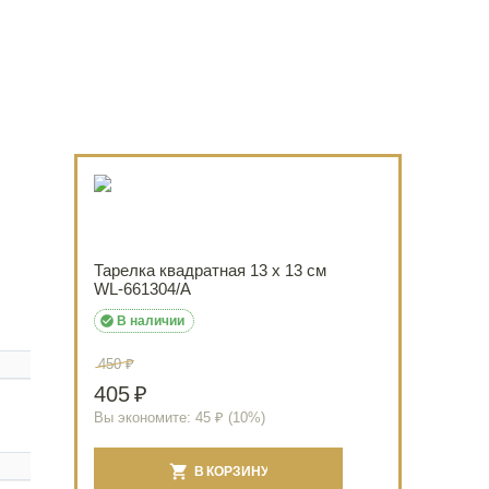
Тарелка квадратная 13 x 13 см
WL‑661304/A

В наличии
450
₽
405
₽
Вы экономите:
45
₽ (
10
%)
В КОРЗИНУ