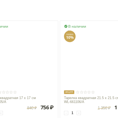
личии
В наличии

СКИДКА
10%
AКЦИЯ
квадратная 17 x 17 см
Тарелка квадратная 21.5 x 21.5 с
05/A
WL‑661106/A
756
₽
1
840
₽
1 350
₽
+
−
+