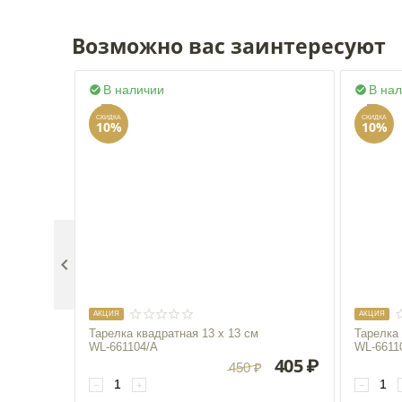
Возможно вас заинтересуют
В наличии
В на


СКИДКА
СКИДКА
10%
10%

AКЦИЯ
AКЦИЯ
Тарелка квадратная 13 x 13 см
Тарелка 
WL‑661104/A
WL‑6611
405
₽
450
₽
−
+
−