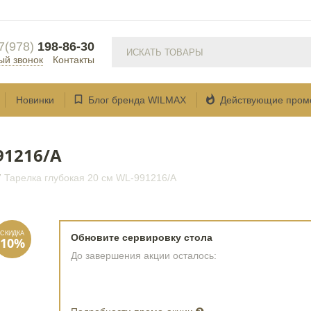
7(978)
198-86-30
ый звонок
Контакты


Новинки
Блог бренда WILMAX
Действующие пром
91216/A
/
Тарелка глубокая 20 см WL‑991216/A
Обновите сервировку стола
До завершения акции осталось: