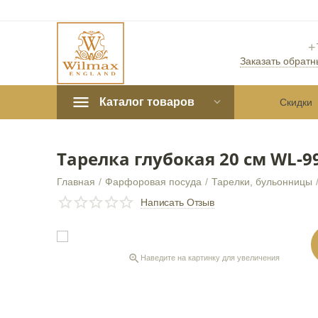
+
Заказать обратн
Каталог товаров
Скидки
Тарелка глубокая 20 см WL‑9
Главная
/
Фарфоровая посуда
/
Тарелки, бульонницы
СКИДКА
10%
Написать Отзыв

Наведите на картинку для увеличения