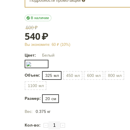
Подробности промо-акции

В наличии
600
₽
540
₽
Вы экономите:
60
₽ (
10
%)
Цвет:
Белый
Объем:
325
мл
450
мл
600
мл
800
мл
1100
мл
Размер:
20
см
Вес:
0.375 кг
Кол-во:
−
+