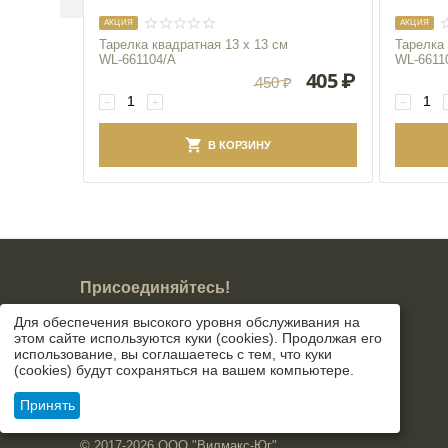
AКЦИЯ
AКЦИЯ
Тарелка квадратная 13 x 13 см
Тарелка 
WL‑661104/A
WL‑6611
405
₽
450
₽
−
+
−
В КОРЗИНУ
Присоединяйтесь!
Для обеспечения высокого уровня обслуживания на
этом сайте используются куки (cookies). Продолжая его
использование, вы соглашаетесь с тем, что куки
(cookies) будут сохраняться на вашем компьютере.
Принять
© 2017-2026 ООО "Вилмакс-Юг".