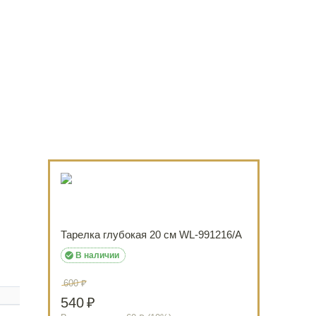
Тарелка глубокая 20 см WL‑991216/A

В наличии
600
₽
540
₽