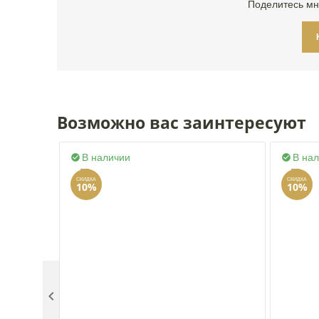
Поделитесь мн
Возможно вас заинтересуют
В наличии
В на


СКИДКА
СКИДКА
10%
10%
