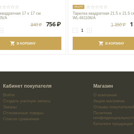
AКЦИЯ
квадратная 17 x 17 см
Тарелка квадратная 21.5 x 21.5 с
05/A
WL‑661106/A
756
₽
1
840
₽
1 350
₽
+
−
+
В КОРЗИНУ
В КОРЗИНУ
Кабинет покупателя
Магазин
Войти
О компании
Создать учетную запись
Акции магазина
Заказы
Отзывы покупателе
Отложенные товары
Политика
конфиденциальност
Список сравнения
Каталоги продукции