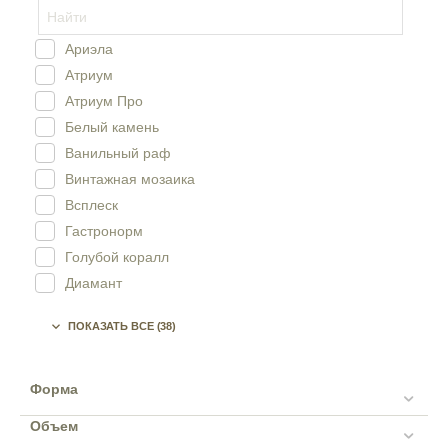
Кувшины
Ложки
Ариэла
Масленки
Атриум
Менажницы
Атриум Про
Мини-тажины
Белый камень
Молочники
Ванильный раф
Наборы для специй
Винтажная мозаика
Наборы из сахарницы и молочника
Всплеск
Пепельницы
Гастронорм
Перечницы
Голубой коралл
Подносы
Диамант
Подставки для зубочисток
Дива
Подставки для палочек

ПОКАЗАТЬ ВСЕ
(38)
Древесный камень
Подставки для подогрева
Илона
Подставки для порционного сахара
Искусство и ремесло
Форма
Подставки для яйца
Квартет
Рамекины
Объем
Кислород