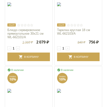
AКЦИЯ
AКЦИЯ
Блюдо сервировочное
Тарелка круглая 18 см
прямоугольное 30x21 см
WL‑662103/A
WL‑662101/A
2 079
₽
756
₽
2 310
₽
840
₽
−
+
−
+
В КОРЗИНУ
В КОРЗИНУ


В наличии
В наличии
СКИДКА
СКИДКА
10%
10%