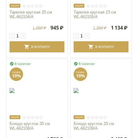
AКЦИЯ
AКЦИЯ
Тарелка круглая 20 см
Тарелка круглая 23 см
WL‑662104/A
WL‑662105/A
945
₽
1 134
₽
1 050
₽
1 260
₽
−
+
−
+
В КОРЗИНУ
В КОРЗИНУ


В наличии
В наличии
СКИДКА
СКИДКА
10%
10%
AКЦИЯ
AКЦИЯ
Блюдо круглое 30 см
Блюдо круглое 33 см
WL‑662108/A
WL‑662109/A