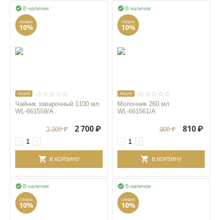


В наличии
В наличии
СКИДКА
СКИДКА
10%
10%
AКЦИЯ
AКЦИЯ
Чайник заварочный 1100 мл
Молочник 260 мл
WL‑661559/A
WL‑661561/A
2 700
₽
810
₽
3 000
₽
900
₽
−
+
−
+
В КОРЗИНУ
В КОРЗИНУ


В наличии
В наличии
СКИДКА
СКИДКА
10%
10%