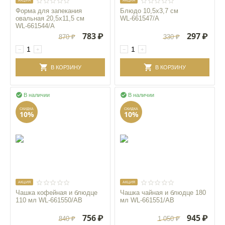
AКЦИЯ
AКЦИЯ
Форма для запекания
Блюдо 10,5x3,7 см
овальная 20,5x11,5 см
WL‑661547/A
WL‑661544/A
783
₽
297
₽
870
₽
330
₽
−
+
−
+
В КОРЗИНУ
В КОРЗИНУ


В наличии
В наличии
СКИДКА
СКИДКА
10%
10%
AКЦИЯ
AКЦИЯ
Чашка кофейная и блюдце
Чашка чайная и блюдце 180
110 мл WL‑661550/AB
мл WL‑661551/AB
756
₽
945
₽
840
₽
1 050
₽