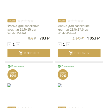
AКЦИЯ
AКЦИЯ
Форма для запекания
Форма для запекания
круглая 18,5x15 см
круглая 21,5x17,5 см
WL‑661541/A
WL‑661542/A
783
₽
1 053
₽
870
₽
1 170
₽
−
+
−
+
В КОРЗИНУ
В КОРЗИНУ


В наличии
В наличии
СКИДКА
СКИДКА
10%
10%