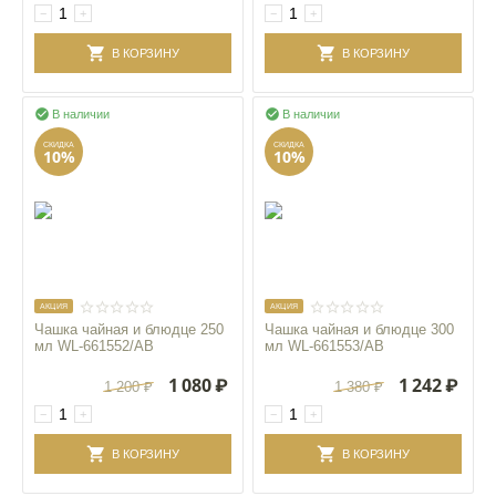
−
+
−
+
В КОРЗИНУ
В КОРЗИНУ


В наличии
В наличии
СКИДКА
СКИДКА
10%
10%
AКЦИЯ
AКЦИЯ
Чашка чайная и блюдце 250
Чашка чайная и блюдце 300
мл WL‑661552/AB
мл WL‑661553/AB
1 080
₽
1 242
₽
1 200
₽
1 380
₽
−
+
−
+
В КОРЗИНУ
В КОРЗИНУ