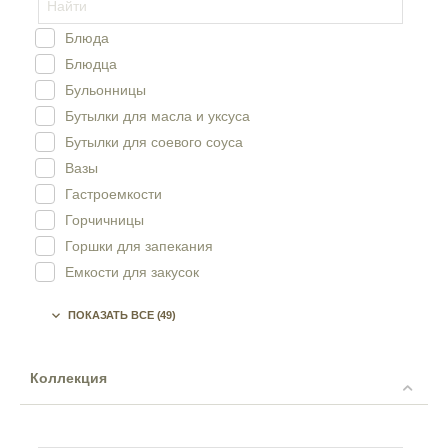
Блюда
Блюдца
Бульонницы
Бутылки для масла и уксуса
Бутылки для соевого соуса
Вазы
Гастроемкости
Горчичницы
Горшки для запекания
Емкости для закусок
Емкости для соуса

ПОКАЗАТЬ ВСЕ
(49)
Кастрюли
Кольца для салфеток
Кофейники
Коллекция
Кружки
Крышки