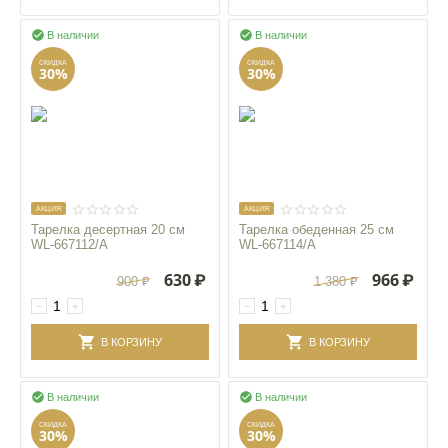


В наличии
В наличии
СКИДКА
СКИДКА
30%
30%
AКЦИЯ
AКЦИЯ
Тарелка десертная 20 см
Тарелка обеденная 25 см
WL‑667112/A
WL‑667114/A
630
₽
966
₽
900
₽
1 380
₽
−
+
−
+
В КОРЗИНУ
В КОРЗИНУ


В наличии
В наличии
СКИДКА
СКИДКА
30%
30%