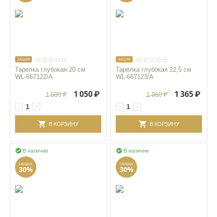
AКЦИЯ
AКЦИЯ
Тарелка глубокая 20 см
Тарелка глубокая 22,5 см
WL‑667122/A
WL‑667123/A
1 050
₽
1 365
₽
1 500
₽
1 950
₽
−
+
−
+
В КОРЗИНУ
В КОРЗИНУ


В наличии
В наличии
СКИДКА
СКИДКА
30%
30%