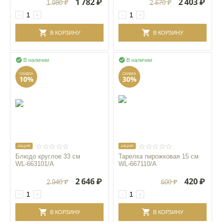
1 782
₽
2 403
₽
1 980
₽
2 670
₽
−
+
−
+
В КОРЗИНУ
В КОРЗИНУ


В наличии
В наличии
СКИДКА
СКИДКА
10%
30%
AКЦИЯ
AКЦИЯ
Блюдо круглое 33 см
Тарелка пирожковая 15 см
WL‑663101/A
WL‑667110/A
2 646
₽
420
₽
2 940
₽
600
₽
−
+
−
+
В КОРЗИНУ
В КОРЗИНУ