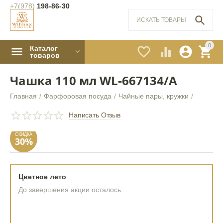
+7(978)
198-86-30

0
Каталог




товаров
Чашка 110 мл WL‑667134/A
Главная
/
Фарфоровая посуда
/
Чайные пары, кружки
/
СКИДКА
30%
Написать Отзыв
Цветное лето
До завершения акции осталось: