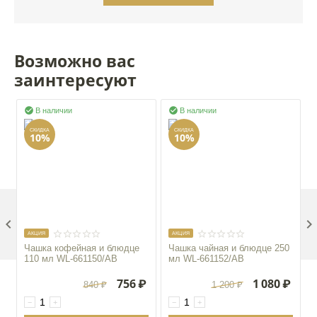
Возможно вас
заинтересуют


В наличии
В наличии
СКИДКА
СКИДКА
10%
10%

AКЦИЯ
AКЦИЯ
Чашка кофейная и блюдце
Чашка чайная и блюдце 250
110 мл WL‑661150/AB
мл WL‑661152/AB
756
₽
1 080
₽
840
₽
1 200
₽
−
+
−
+