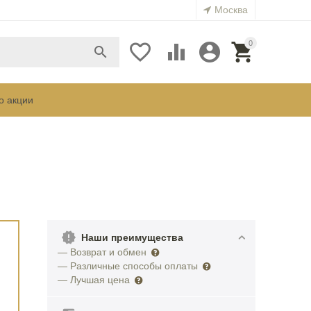
Москва
0





о акции
Наши преимущества
— Возврат и обмен
— Различные способы оплаты
— Лучшая цена