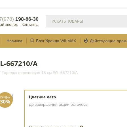
7(978)
198-86-30
ый звонок
Контакты


Новинки
Блог бренда WILMAX
Действующие пром
L‑667210/A
/
Тарелка пирожковая 15 см WL‑667210/A
Цветное лето
До завершения акции осталось: