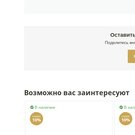
Оставить
Поделитесь мн
Возможно вас заинтересуют
В наличии
В на


СКИДКА
СКИДКА
10%
10%