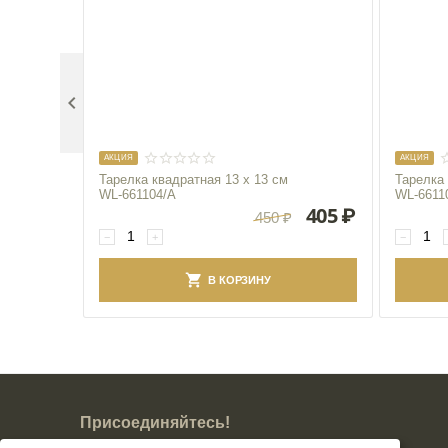

AКЦИЯ
AКЦИЯ
Тарелка квадратная 13 x 13 см
Тарелка 
WL‑661104/A
WL‑6611
405
₽
450
₽
−
+
−
В КОРЗИНУ
Присоединяйтесь!