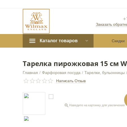
+
Заказать обратн
Каталог товаров
Скидки
Тарелка пирожковая 15 см W
Главная
/
Фарфоровая посуда
/
Тарелки, бульонницы
СКИДКА
30%
Написать Отзыв

Наведите на картинку для увеличения