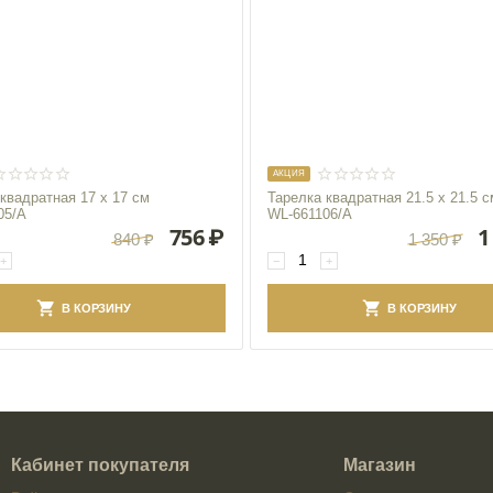
AКЦИЯ
квадратная 17 x 17 см
Тарелка квадратная 21.5 x 21.5 с
05/A
WL‑661106/A
756
₽
1
840
₽
1 350
₽
+
−
+
В КОРЗИНУ
В КОРЗИНУ
Кабинет покупателя
Магазин