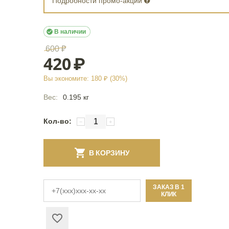
Подробности промо-акции

В наличии
600
₽
420
₽
Вы экономите:
180
₽ (
30
%)
Вес:
0.195 кг
Кол-во:
−
+
В КОРЗИНУ
ЗАКАЗ В 1
КЛИК