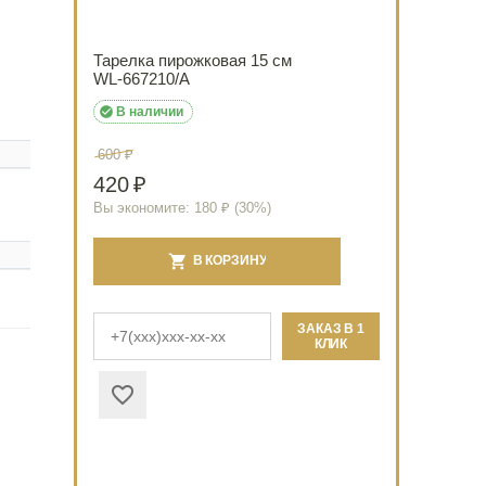
Тарелка пирожковая 15 см
WL‑667210/A

В наличии
600
₽
420
₽
Вы экономите:
180
₽ (
30
%)
В КОРЗИНУ
ЗАКАЗ В 1
КЛИК