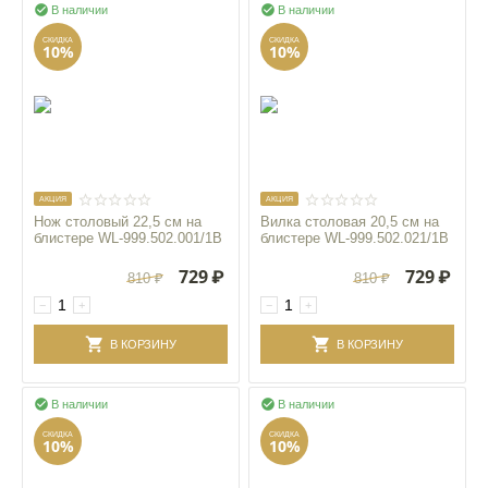


В наличии
В наличии
СКИДКА
СКИДКА
10%
10%
AКЦИЯ
AКЦИЯ
Нож столовый 22,5 см на
Вилка столовая 20,5 см на
блистере WL‑999.502.001/1B
блистере WL‑999.502.021/1B
729
₽
729
₽
810
₽
810
₽
−
+
−
+
В КОРЗИНУ
В КОРЗИНУ


В наличии
В наличии
СКИДКА
СКИДКА
10%
10%