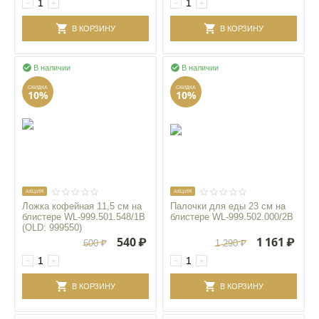
−
+
−
+
В КОРЗИНУ
В КОРЗИНУ


В наличии
В наличии
СКИДКА
СКИДКА
10%
10%
AКЦИЯ
AКЦИЯ
Ложка кофейная 11,5 см на
Палочки для еды 23 см на
блистере WL‑999.501.548/1B
блистере WL‑999.502.000/2B
(OLD: 999550)
540
₽
1 161
₽
600
₽
1 290
₽
−
+
−
+
В КОРЗИНУ
В КОРЗИНУ