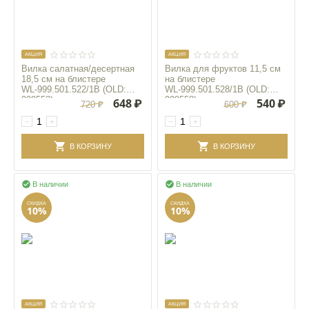
AКЦИЯ
AКЦИЯ
Вилка салатная/десертная
Вилка для фруктов 11,5 см
18,5 см на блистере
на блистере
WL‑999.501.522/1B (OLD:
WL‑999.501.528/1B (OLD:
999552)
999558)
648
₽
540
₽
720
₽
600
₽
−
+
−
+
В КОРЗИНУ
В КОРЗИНУ


В наличии
В наличии
СКИДКА
СКИДКА
10%
10%
AКЦИЯ
AКЦИЯ