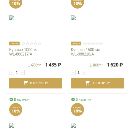
СКИДКА
СКИДКА
10%
10%
AКЦИЯ
AКЦИЯ
Кувшин 1000 мл
Кувшин 1500 мл
WL‑888217/A
WL‑888218/A
1 485
₽
1 620
₽
1 650
₽
1 800
₽
−
+
−
+
В КОРЗИНУ
В КОРЗИНУ


В наличии
В наличии
СКИДКА
СКИДКА
10%
10%