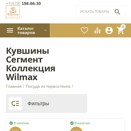
+7(978)
198-86-30

0
Каталог




товаров
Кувшины
Сегмент
Коллекция
Wilmax
Главная
/
Посуда из термостекла
/

Фильтры


В наличии
В наличии