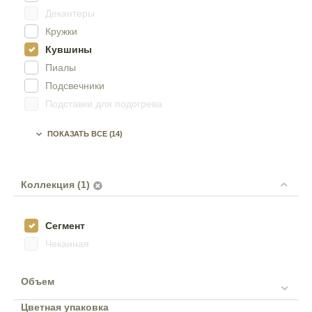
Декантеры
Кружки
Кувшины
Пиалы
Подсвечники
Подставки для подогрева
Стаканы

ПОКАЗАТЬ ВСЕ
(14)
Френч-прессы
Чайники заварочные
Чашки
Коллекция (1)
Сегмент
Чеканная
Объем
Цветная упаковка