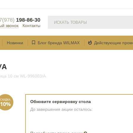
7(978)
198-86-30
ый звонок
Контакты


Новинки
Блог бренда WILMAX
Действующие пром
/A
ица 10 см WL‑996003/A
Обновите сервировку стола
До завершения акции осталось: