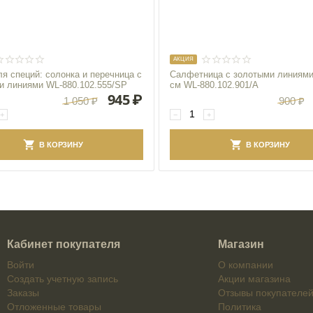
AКЦИЯ
я специй: солонка и перечница с
Салфетница с золотыми линиями
и линиями WL‑880.102.555/SP
см WL‑880.102.901/A
945
₽
1 050
₽
900
₽
+
−
+
В КОРЗИНУ
В КОРЗИНУ
Кабинет покупателя
Магазин
Войти
О компании
Создать учетную запись
Акции магазина
Заказы
Отзывы покупателе
Отложенные товары
Политика