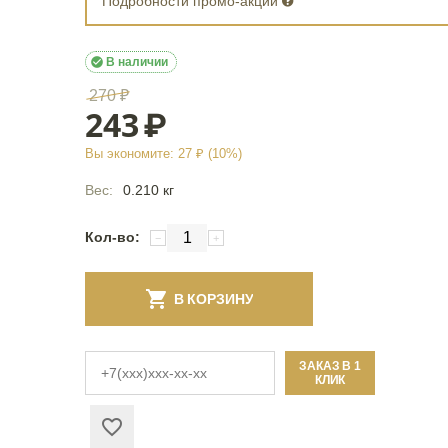
Подробности промо-акции

В наличии
270
₽
243
₽
Вы экономите:
27
₽ (
10
%)
Вес:
0.210 кг
Кол-во:
−
+
В КОРЗИНУ
ЗАКАЗ В 1
КЛИК