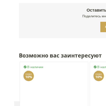
Оставить
Поделитесь мн
Возможно вас заинтересуют
В наличии
В на


СКИДКА
СКИДКА
10%
10%