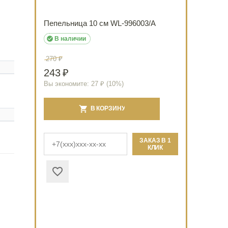
Пепельница 10 см WL‑996003/A

В наличии
270
₽
243
₽
Вы экономите:
27
₽ (
10
%)
В КОРЗИНУ
ЗАКАЗ В 1
КЛИК