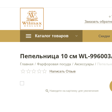
+
Заказать обратн
Каталог товаров
Скидки
Пепельница 10 см WL‑996003
Главная
/
Фарфоровая посуда
/
Аксессуары
/
Пепельн
СКИДКА
10%
Написать Отзыв

Наведите на картинку для увеличения