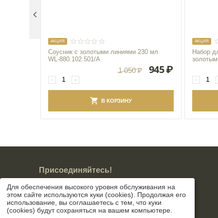

AКЦИЯ
AКЦИЯ
Соусник с золотыми линиями 230 мл
Набор дл
WL‑880.102.501/A
золотым
945
₽
1 050
₽
−
+
−
В КОРЗИНУ
Присоединяйтесь!
Для обеспечения высокого уровня обслуживания на
этом сайте используются куки (cookies). Продолжая его
использование, вы соглашаетесь с тем, что куки
(cookies) будут сохраняться на вашем компьютере.