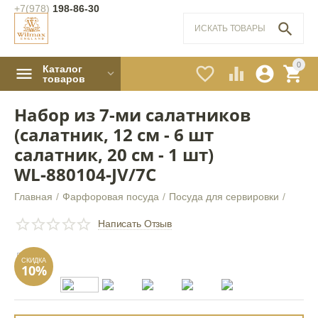
+7(978)
198-86-30

0
Каталог




товаров
Набор из 7-ми салатников
(салатник, 12 см - 6 шт
салатник, 20 см - 1 шт)
WL‑880104‑JV/7C
Главная
/
Фарфоровая посуда
/
Посуда для сервировки
/
СКИДКА
10%
Написать Отзыв