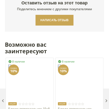
Оставить отзыв на этот товар
Поделитесь мнением с другими покупателями
НАПИСАТЬ ОТЗЫВ
Возможно вас
заинтересуют


В наличии
В наличии
СКИДКА
СКИДКА
10%
10%

AКЦИЯ
AКЦИЯ
Блюдо прямоугольное 15x8
Блюдо прямоугольное