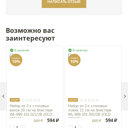
НАПИСАТЬ ОТЗЫВ
Возможно вас
заинтересуют


В наличии
В наличии
СКИДКА
СКИДКА
10%
10%

AКЦИЯ
AКЦИЯ
Набор из 2-х столовых
Набор из 2-х столовых
вилок 20 см на блистере
ложек 21 см на блистере
WL‑999.101.021/2B (OLD:
WL‑999.101.041/2B (OLD:
999101)
999102)
594
₽
594
₽
660
₽
660
₽
−
+
−
+