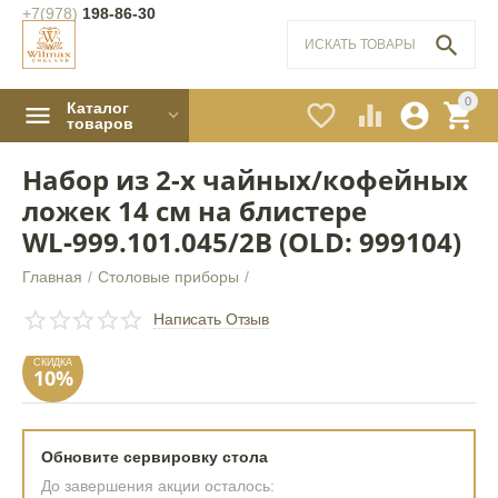
+7(978)
198-86-30

0
Каталог




товаров
Набор из 2-х чайных/кофейных
ложек 14 см на блистере
WL‑999.101.045/2B (OLD: 999104)
Главная
/
Столовые приборы
/
СКИДКА
10%
Написать Отзыв
Обновите сервировку стола
До завершения акции осталось: