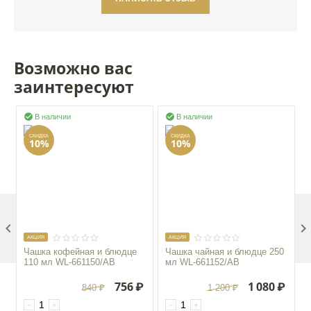
Возможно вас
заинтересуют


В наличии
В наличии
СКИДКА
СКИДКА
10%
10%

AКЦИЯ
AКЦИЯ
Чашка кофейная и блюдце
Чашка чайная и блюдце 250
110 мл WL‑661150/AB
мл WL‑661152/AB
756
₽
1 080
₽
840
₽
1 200
₽
−
+
−
+