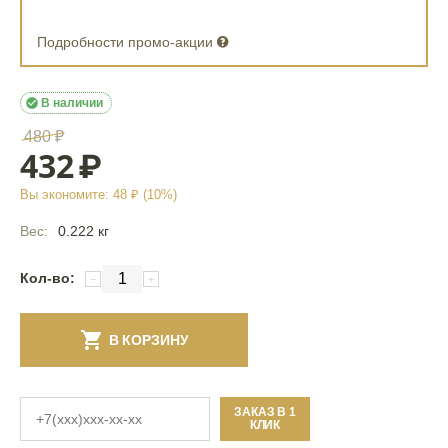
Подробности промо-акции

В наличии
480
₽
432
₽
Вы экономите:
48
₽ (
10
%)
Вес:
0.222 кг
Кол-во:
−
+
В КОРЗИНУ
ЗАКАЗ В 1
КЛИК