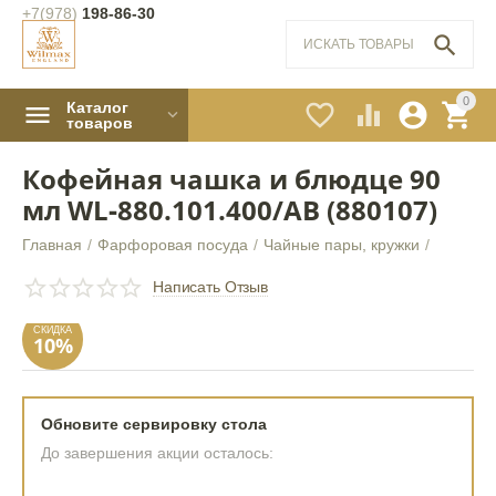
+7(978)
198-86-30

0
Каталог




товаров
Кофейная чашка и блюдце 90
мл WL‑880.101.400/AB (880107)
Главная
/
Фарфоровая посуда
/
Чайные пары, кружки
/
СКИДКА
10%
Написать Отзыв
Обновите сервировку стола
До завершения акции осталось: